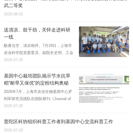
武二等奖
2026-08-03
送清凉、鼓干劲，关怀走进科研
一线
酷暑当空，清凉相伴。7月29日，上海市
农业科学院党委委员、副院长史明、工会
主席陈建林，庄行试验站党支部书记杨建
2026-07-30
军一行来到庄行综合试验站，慰问坚守科
研一线的基因中心工作人员。基因中心党
基因中心栽培团队揭示节水抗旱
支部书记、主任龚丽...
稻“耐旱又保优”的淀粉结构奥秘
2026年7月，上海市农业生物基因中心罗
利军研究员团队在国际期刊《Journal of
Agriculture and Food Research》（中科
2026-07-30
院二区，IF = 7.2）发表研究论文，揭示
了节水抗旱稻在不同灌溉水平下保持产量
普陀区科协组织科普工作者到基因中心交流科普工作
和品质稳定的淀粉...
2026-07-28