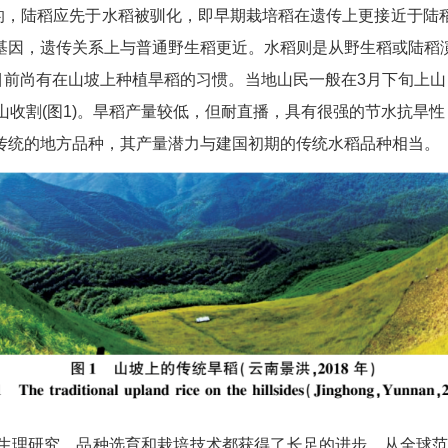
的，陆稻应先于水稻被驯化，即早期栽培稻在遗传上更接近于陆
基因，遗传关系上与普通野生稻更近。水稻则是从野生稻或陆稻
前尚有在山坡上种植旱稻的习惯。当地山民一般在3月下旬上山
收割(图1)。旱稻产量较低，但耐直播，具有很强的节水抗旱性，
传统的地方品种，其产量潜力与建国初期的传统水稻品种相当。
、生理研究、品种选育和栽培技术都获得了长足的进步。从全球范