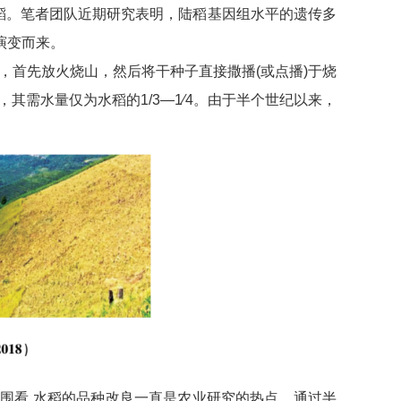
稻。笔者团队近期研究表明，陆稻基因组水平的遗传多
演变而来。
，首先放火烧山，然后将干种子直接撒播(或点播)于烧
其需水量仅为水稻的1/3—1∕4。由于半个世纪以来，
围看,水稻的品种改良一直是农业研究的热点。通过半