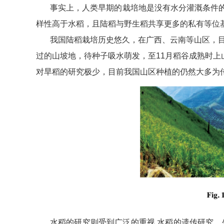
事实上，人类早期的栽培地是没有水分灌溉条件
样性高于水稻，且陆稻与野生稻共享更多的私有等位
我国陆稻栽培历史悠久，在广西、云南等山区，目
过的山坡地，待种子吸水萌发，至11月稻谷成熟时上山
对旱稻的研究极少，目前我国山区种植的仍然大多为
水稻的研究则受到广泛的重视,水稻的遗传研究