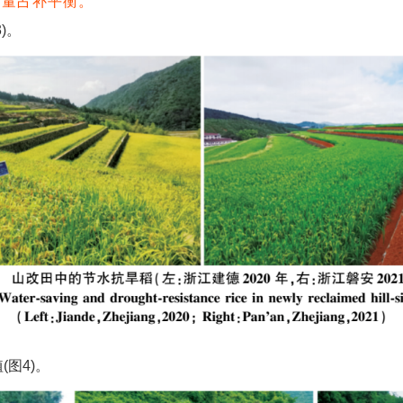
质量占补平衡。
)。
图4)。