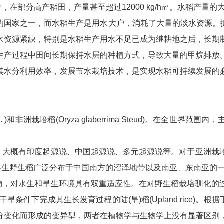
50kg/h㎡，在部分高产稻田，产量甚至超过12000 kg/h㎡。
的国家之一，而水稻生产是用水大户，消耗了大量的淡水资源。据
业水资源紧缺，特别是水稻生产用水不足已成为继耕地之后，长期
生产过程中田间长期保持水层的种植方式，导致大量的甲烷排放
其水分利用效率，发展节水栽培技术，是实现水稻可持续发展的
 L. )和非洲栽培稻(Oryza glaberrima Steud)。在
，大概有印度起源说、中国起源说、多元起源说等。对于亚洲栽
演化而来。多年生野生稻广泛分布于中国南方的沼泽地带以及南亚、东南
物，对水生和旱生环境具有双重适应性。在对野生稻栽培驯化的
是在干旱条件下完成其生长发育过程的陆(旱)稻(Upland rice)
分变化而形成的变异型，两者在植物学与生物学上没有显著区别