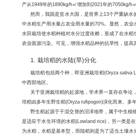
产从1949年的1890kg/h㎡增加到2021年的70
然而，我国是贫水大国，是世界上13个严重缺水
中水稻生产用水量占农业用水量的70%。显然，农
水田栽培使水稻种植对水分过度依赖，形成了在水稻
农业面源污染。可见，增强水稻品种的抗旱性，提高
1. 栽培稻的水陆(旱)分化
栽培稻包括两个种，即亚洲栽培稻(Oryza sativa
中西部地区。
关于亚洲栽培稻的起源地，学术界一直存在争论
培稻由多年生野生稻(Oryza rufipogon)
野生稻起源于干湿交替的沼泽地带，属于中生植
是适应于水生环境的水稻(Lowland rice)，另一类
为水稻，水稻是基本型，而陆稻则是为了适当土壤水