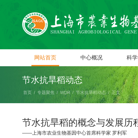
网站首页
中心概况
科学
节水抗旱稻动态
首页
/
专题聚焦
/
WDR
/
节水抗旱稻动态
/
正文
节水抗旱稻的概念与发展历
——上海市农业生物基因中心首席科学家 罗利军