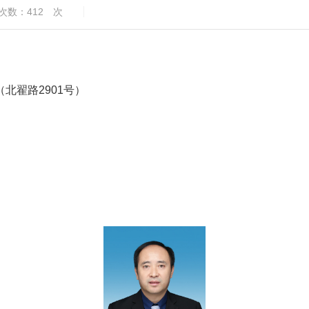
次数：
412
次
北翟路2901号）