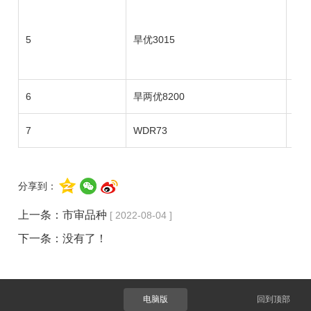
5
旱优3015
上
6
旱两优8200
上
7
WDR73
上
分享到：
上一条：
市审品种
[ 2022-08-04 ]
下一条：没有了！
电脑版
回到顶部