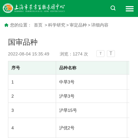
您的位置：
首页
>
科学研究
>
审定品种
>
详细内容
国审品种
T
2022-08-04 15:35:49
浏览：
1274
次
T
序号
品种名称
完
1
中旱3号
中
2
沪旱3号
上
3
沪旱15号
上
4
沪优2号
上