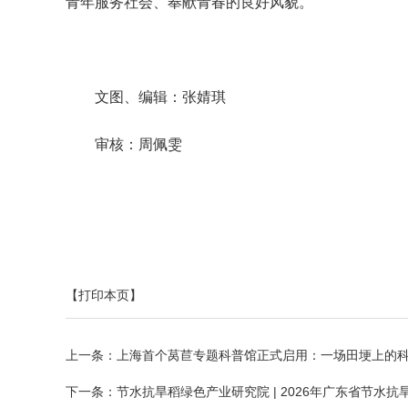
青年服务社会、奉献青春的良好风貌。
文图、编辑：张婧琪
审核：周佩雯
【打印本页】
上一条：
上海首个莴苣专题科普馆正式启用：一场田埂上的
下一条：
节水抗旱稻绿色产业研究院 | 2026年广东省节水