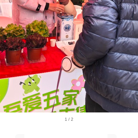
1
/ 2