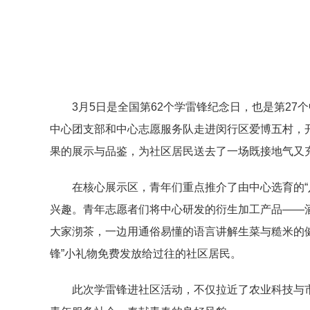
3月5日是全国第62个学雷锋纪念日
，
也
是第27
中心团支部
和中心志愿服务队
走进闵行区爱博五村，
果的展示与品鉴，为社区居民送去了一场既接地气又充
在核心展示区，青年们重点推介了由中心选育的
兴趣。青年志愿者们将中心研发的衍生加工产品——
大家沏茶，一边用通俗易懂的语言讲解生菜与糙米的
锋”小礼物免费发放给过往的社区居民。
此次学雷锋进社区活动，不仅拉近了农业科技与