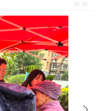
A
-
A
+