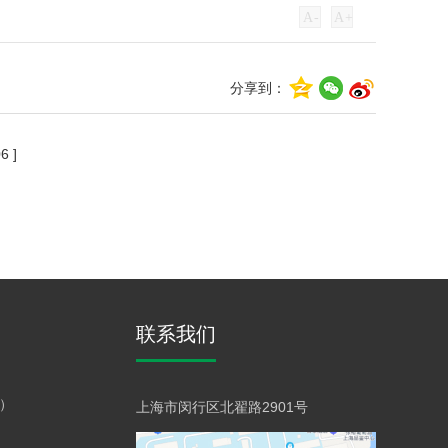
A
-
A
+
分享到：
6 ]
联系我们
）
上海市闵行区北翟路2901号