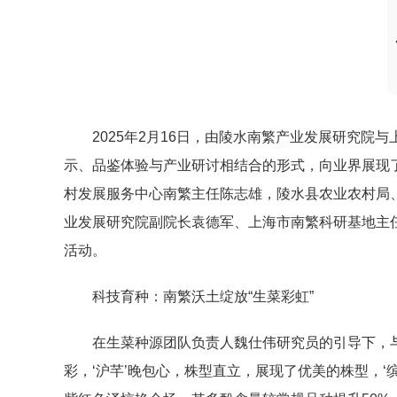
2025年2月16日，由陵水南繁产业发展研究院
示、品鉴体验与产业研讨相结合的形式，向业界展现
村发展服务中心南繁主任陈志雄，
陵水县
农业农村局
业发展研究院
副
院长袁德军、
上
海市南繁科研基地主
活动。
科技育种：南繁沃土绽放
“
生菜彩虹
”
在生菜种源团队负责人魏仕伟研究员的引导下，与会人
彩，‘沪芊’晚包心，株型直立，展现了优美的株型，‘