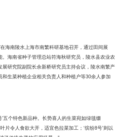
”
在海南陵水上海市南繁科研基地
召开
，通过田间展
能。
海南省种子管理总站符海秋研究员，陵水县农业农
发展研究院副院长余新桥研究员主持会议，
陵水南繁产
员
和生菜种植企业相关负责人和种植户等
30余人参加
纷8号'五个特色新品种。长势喜人的生菜宛如绿毯缀
的叶片令人食欲大开，适宜色拉菜加工；‘缤纷8号’则以