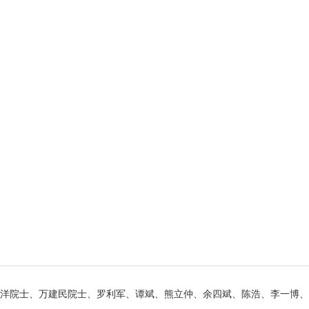
李家洋院士、万建民院士、罗利军、谭斌、熊立仲、余四斌、陈浩、李一博