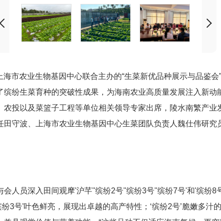
与上海市农业生物基因中心联合主办的
“
生菜新优品种展示与品鉴会
了
缤纷
生菜育种的突破性成果，为海南农业高质量发展注入新动
、农投以及菜篮子工程等单位相关领导专家出席，陵水南繁产业
任田守波
、
上海市农业生物基因中心
生菜团队负责人魏仕伟
研究
员深入田间观摩'沪芊''缤纷2号''缤纷3号''缤纷7号'和'缤
缤纷3号'叶色鲜亮，展现出卓越的高产特性；‘缤纷2号’脆嫩多汁