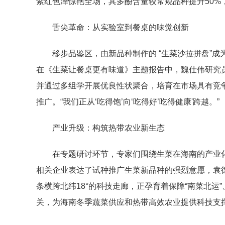
紫红色泽惊艳全场，其多酚含量较常规品种提升50%
舌尖革命：从实验室到餐桌的味觉创新
移步品鉴区，由新品种制作的 “生菜沙拉拼盘”成为
在《生菜让餐桌更有味道》主题报告中，魏仕伟研究员
并通过多组学开展优良性状聚合，培育在市场具有竞
推广。“我们正从‘吃得饱’向‘吃得好’吃得健康'跨越。”
产业升级：构筑热带农业新生态
在专题研讨环节，专家们围绕生菜在海南的产业
相关企业表达了试种推广生菜新品种的强烈意愿，袁德
条横跨北纬18°的科技走廊，正孕育着保障“南菜北
关，为海南冬季蔬菜供应和热带高效农业提供科技支