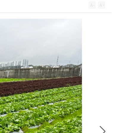
A
-
A
+