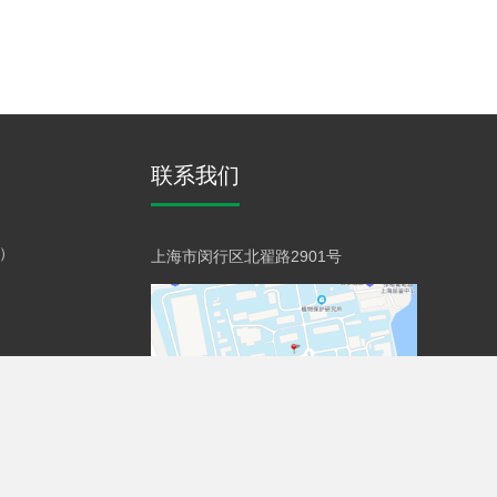
联系我们
）
上海市闵行区北翟路2901号
9号
技术支持：
动易软件