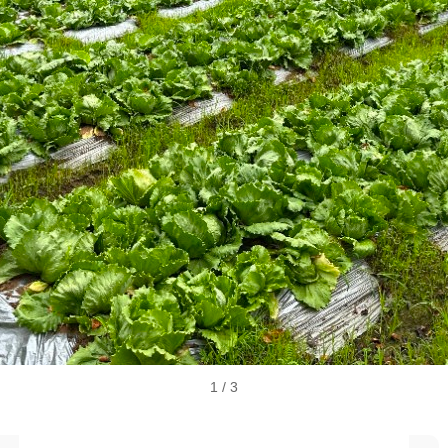
1
/ 3