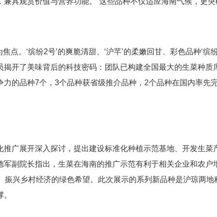
，兼具观赏价值与营养功能。“这些品种不仅适应海南气候，更突
焦点。‘缤纷2号’的爽脆清甜、‘沪芊’的柔嫩回甘、彩色品种‘缤
揭开了美味背后的科技密码：团队已构建全国最大的生菜种质库
争力的品种7个，3个品种获省级推介品种，2个品种在国内率先
化推广展开深入探讨，提出建设标准化种植示范基地、开发生菜产
军副院长指出，生菜在海南的推广示范有利于相关企业和农户增收
运”、振兴乡村经济的绿色希望。此次展示的系列新品种是沪琼两
撑。